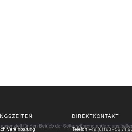
NGSZEITEN
DIREKTKONTAKT
 essenziell für den Betrieb der Seite, während andere uns helf
nach Vereinbarung
Telefon
+49 (0)163 - 56 71 9