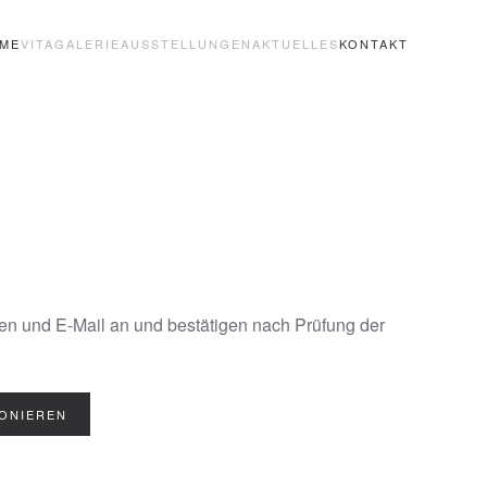
ME
VITA
GALERIE
AUSSTELLUNGEN
AKTUELLES
KONTAKT
men und E-Mail an und bestätigen nach Prüfung der
ONIEREN