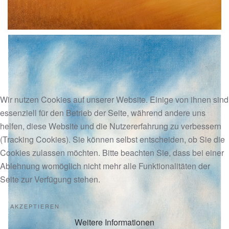
Wir nutzen Cookies auf unserer Website. Einige von ihnen sind
essenziell für den Betrieb der Seite, während andere uns
helfen, diese Website und die Nutzererfahrung zu verbessern
(Tracking Cookies). Sie können selbst entscheiden, ob Sie die
Cookies zulassen möchten. Bitte beachten Sie, dass bei einer
Ablehnung womöglich nicht mehr alle Funktionalitäten der
Seite zur Verfügung stehen.
AKZEPTIEREN
Weitere Informationen