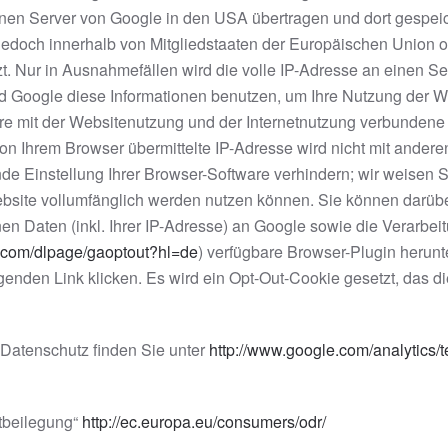
nen Server von Google in den USA übertragen und dort gespeich
e jedoch innerhalb von Mitgliedstaaten der Europäischen Union
t. Nur in Ausnahmefällen wird die volle IP-Adresse an einen S
ird Google diese Informationen benutzen, um Ihre Nutzung der 
re mit der Websitenutzung und der Internetnutzung verbundene
on Ihrem Browser übermittelte IP-Adresse wird nicht mit ande
e Einstellung Ihrer Browser-Software verhindern; wir weisen Si
ebsite vollumfänglich werden nutzen können. Sie können darüb
n Daten (inkl. Ihrer IP-Adresse) an Google sowie die Verarbei
le.com/dlpage/gaoptout?hl=de
) verfügbare Browser-Plugin herunt
genden Link klicken. Es wird ein Opt-Out-Cookie gesetzt, das 
Datenschutz finden Sie unter
http://www.google.com/analytics/
itbeilegung“
http://ec.europa.eu/consumers/odr/